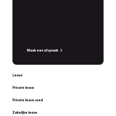
Plan een
Werkplaatsafspraak
Is uw auto toe aan Onderhoud,
Bandenwissel of een Vakantiecheck? Plan
online een afspraak!
Maak een afspraak
Lease
Private lease
Private lease used
Zakelijke lease