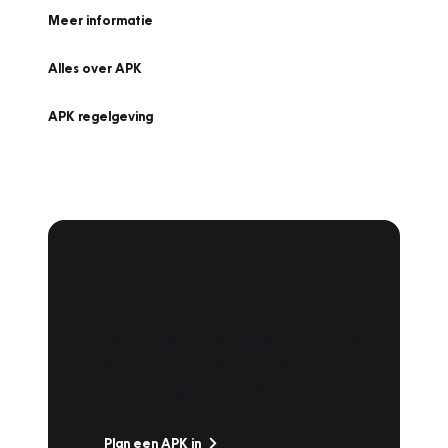
Meer informatie
Alles over APK
APK regelgeving
APK Keuring bij
Vakgarage!
Is het weer tijd voor de jaarlijkse APK? Ga
snel naar Vakgarage bij u in de buurt, en ga
zonder zorgen de weg op!
Plan een APK in