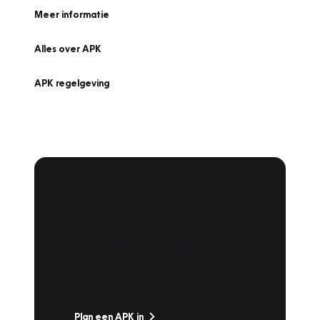
Meer informatie
Alles over APK
APK regelgeving
APK Keuring bij
Vakgarage!
Is het weer tijd voor de jaarlijkse APK? Ga
snel naar Vakgarage bij u in de buurt, en ga
zonder zorgen de weg op!
Plan een APK in