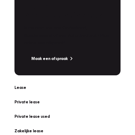
Plan een
Werkplaatsafspraak
Is uw auto toe aan Onderhoud,
Bandenwissel of een Vakantiecheck? Plan
online een afspraak!
Maak een afspraak
Lease
Private lease
Private lease used
Zakelijke lease