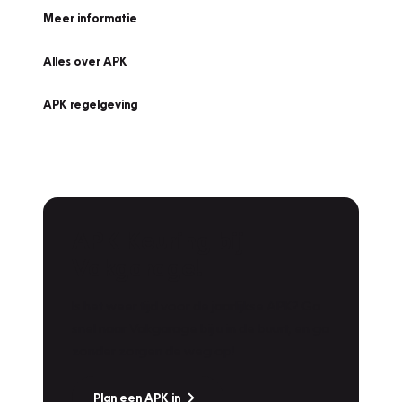
Meer informatie
Alles over APK
APK regelgeving
APK Keuring bij
Vakgarage!
Is het weer tijd voor de jaarlijkse APK? Ga
snel naar Vakgarage bij u in de buurt, en ga
zonder zorgen de weg op!
Plan een APK in