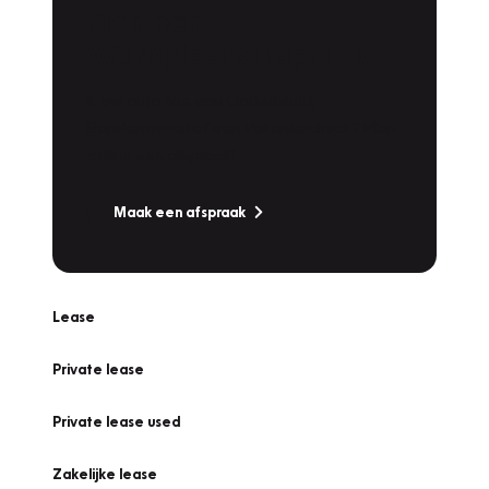
Plan een
Werkplaatsafspraak
Is uw auto toe aan Onderhoud,
Bandenwissel of een Vakantiecheck? Plan
online een afspraak!
Maak een afspraak
Lease
Private lease
Private lease used
Zakelijke lease