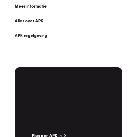
Meer informatie
Alles over APK
APK regelgeving
APK Keuring bij
Vakgarage!
Is het weer tijd voor de jaarlijkse APK? Ga
snel naar Vakgarage bij u in de buurt, en ga
zonder zorgen de weg op!
Plan een APK in