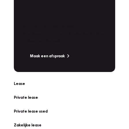
Plan een
Werkplaatsafspraak
Is uw auto toe aan Onderhoud,
Bandenwissel of een Vakantiecheck? Plan
online een afspraak!
Maak een afspraak
Lease
Private lease
Private lease used
Zakelijke lease