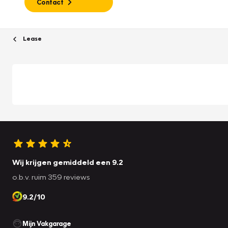
Contact
Lease
Wij krijgen gemiddeld een 9.2
o.b.v. ruim 359 reviews
9.2/10
Mijn Vakgarage