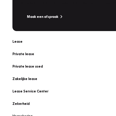
Is uw auto toe aan Onderhoud, Bandenwissel of een Va
Maak een afspraak
Lease
Private lease
Private lease used
Zakelijke lease
Lease Service Center
Zekerheid