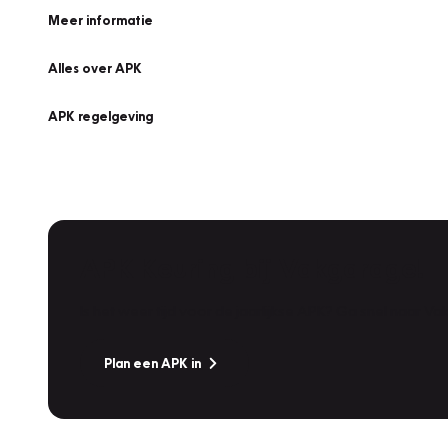
Meer informatie
Alles over APK
APK regelgeving
APK Keuring bij Vakgarage!
Is het weer tijd voor de jaarlijkse APK? Ga snel naar V
Plan een APK in