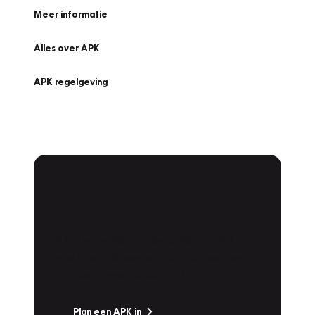
Meer informatie
Alles over APK
APK regelgeving
APK Keuring bij
Vakgarage!
Is het weer tijd voor de jaarlijkse APK? Ga
snel naar Vakgarage bij u in de buurt, en ga
zonder zorgen de weg op!
Plan een APK in