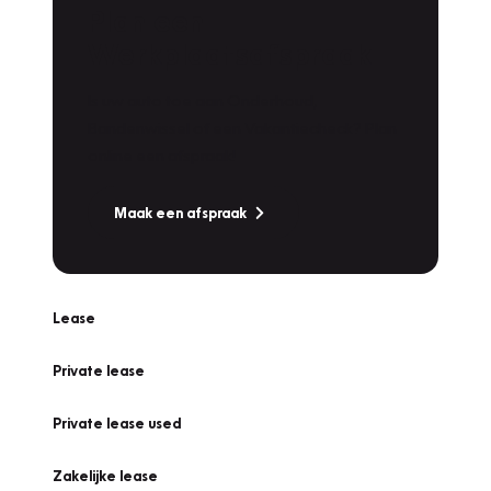
Plan een
Werkplaatsafspraak
Is uw auto toe aan Onderhoud,
Bandenwissel of een Vakantiecheck? Plan
online een afspraak!
Maak een afspraak
Lease
Private lease
Private lease used
Zakelijke lease