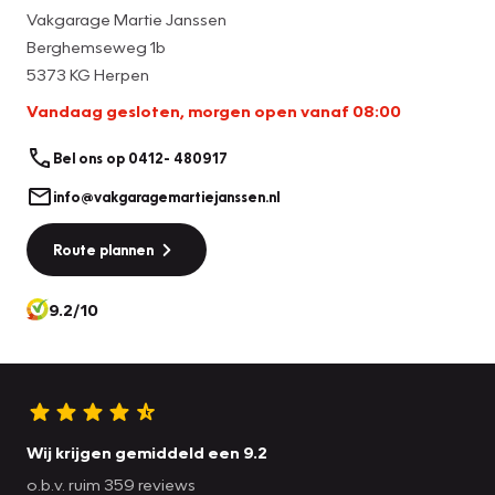
Vakgarage Martie Janssen
Berghemseweg 1b
5373 KG Herpen
Vandaag gesloten, morgen open vanaf 08:00
Bel ons op 0412- 480917
info@vakgaragemartiejanssen.nl
Route plannen
9.2/10
Wij krijgen gemiddeld een 9.2
o.b.v. ruim 359 reviews