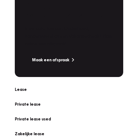
Plan een
Werkplaatsafspraak
Is uw auto toe aan Onderhoud,
Bandenwissel of een Vakantiecheck? Plan
online een afspraak!
Maak een afspraak
Lease
Private lease
Private lease used
Zakelijke lease