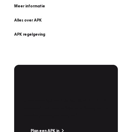
Meer informatie
Alles over APK
APK regelgeving
APK Keuring bij
Vakgarage!
Is het weer tijd voor de jaarlijkse APK? Ga
snel naar Vakgarage bij u in de buurt, en ga
zonder zorgen de weg op!
Plan een APK in