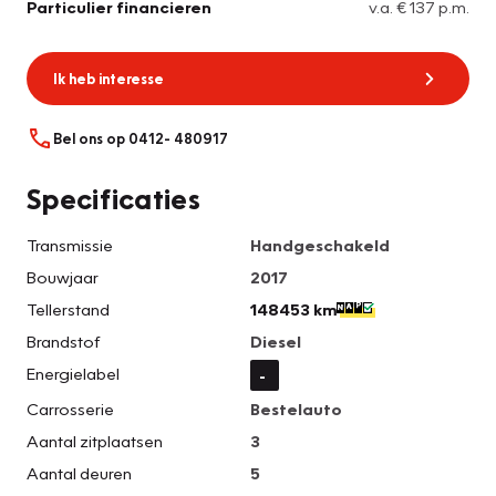
Particulier financieren
v.a. € 137 p.m.
Ik heb interesse
Bel ons op 0412- 480917
Specificaties
Transmissie
Handgeschakeld
Bouwjaar
2017
Tellerstand
148453 km
Brandstof
Diesel
Energielabel
-
Carrosserie
Bestelauto
Aantal zitplaatsen
3
Aantal deuren
5