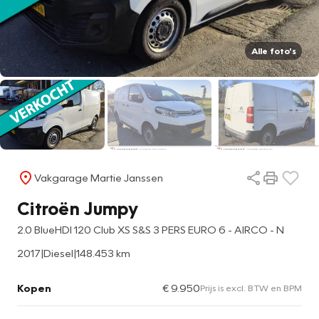
Alle foto's
Vakgarage Martie Janssen
Citroën Jumpy
2.0 BlueHDI 120 Club XS S&S 3 PERS EURO 6 - AIRCO - N
2017
|
Diesel
|
148.453 km
Kopen
€ 9.950
Prijs is excl. BTW en BPM