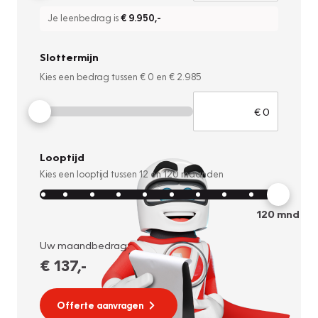
Je leenbedrag is
€ 9.950
,-
Slottermijn
Kies een bedrag tussen
€ 0
en
€ 2.985
Looptijd
Kies een looptijd tussen
12
en
120
maanden
120
mnd
Uw maandbedrag:
€ 137
,-
Offerte aanvragen