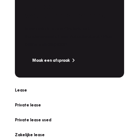
Plan een
Werkplaatsafspraak
Is uw auto toe aan Onderhoud,
Bandenwissel of een Vakantiecheck? Plan
online een afspraak!
Maak een afspraak
Lease
Private lease
Private lease used
Zakelijke lease