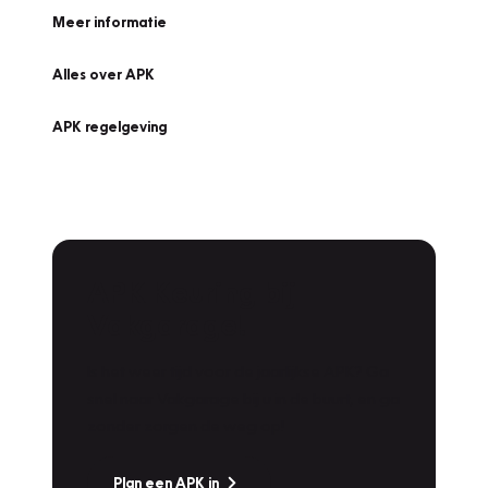
Meer informatie
Alles over APK
APK regelgeving
APK Keuring bij
Vakgarage!
Is het weer tijd voor de jaarlijkse APK? Ga
snel naar Vakgarage bij u in de buurt, en ga
zonder zorgen de weg op!
Plan een APK in